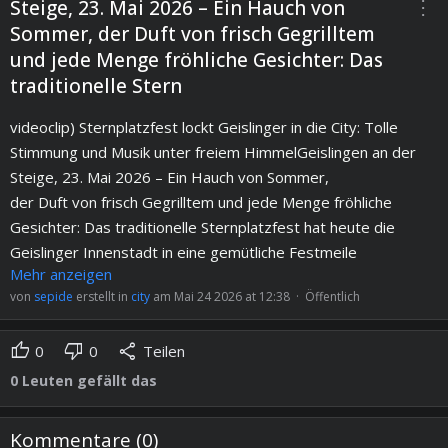
more_vert
Steige, 23. Mai 2026 – Ein Hauch von
Sommer, der Duft von frisch Gegrilltem
und jede Menge fröhliche Gesichter: Das
traditionelle Stern
videoclip) Sternplatzfest lockt Geislinger in die City: Tolle
Stimmung und Musik unter freiem HimmelGeislingen an der
Steige, 23. Mai 2026 – Ein Hauch von Sommer,
der Duft von frisch Gegrilltem und jede Menge fröhliche
Gesichter: Das traditionelle Sternplatzfest hat heute die
Geislinger Innenstadt in eine gemütliche Festmeile
Mehr anzeigen
verwandelt.
von
sepide
erstellt in
city
am Mai 24 2026 at 12:38 · Öffentlich
Der Gewerbeverein Geislinger Sterne e.V. hatte eingeladen,
und bei bestem Frühlingswetter folgten zahlreiche Besucher
thumb_up
thumb_down
share
0
0
Teilen
dem Ruf auf den Sternplatz.Ein Fest für alle
GenerationenSchon zur
0
Leuten gefällt das
Mittagszeit füllten sich die Biertischgarnituren rund um den
festlich geschmückten Platz. Die Mischung aus kulinarischen
Kommentare (
0
)