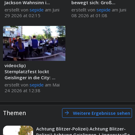
Jackson Wahnsinn i...
bewegt sich: Groß...
erstellt von
sepide
am Juni
erstellt von
sepide
am Juni
29 2026 at 02:15
08 2026 at 01:08
videoclip)
Sternplatzfest lockt
Geislinger in die City: ...
erstellt von
sepide
am Mai
24 2026 at 12:38
Themen
arrow_forward
Weitere Ergebnisse sehen
Achtung Blitzer-Polizei) Achtung Blitzer-
Polizei) Achtung Geislingen, Längenstraße