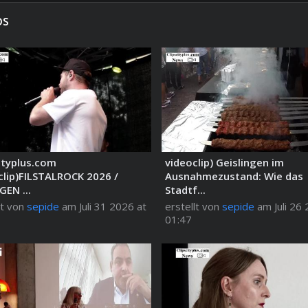
os
ityplus.com
videoclip) Geislingen im
clip)FILSTALROCK 2026 /
Ausnahmezustand: Wie das
GEN ...
Stadtf...
lt von
sepide
am Juli 31 2026 at
erstellt von
sepide
am Juli 26 
01:47