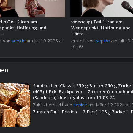
lip)Teil.2 Iran am
videoclip) Teil.1 Iran am
punkt: Hoffnung und
Wendepunkt: Hoffnung und
...
Härte ...
lt von
sepide
am Juli 19 2026 at
erstellt von
sepide
am Juli 19 
01:59
men
Sandkuchen Classic 250 g Butter 250 g Zucker 
(405) 1 Pck. Backpulver 1 Zitrone(n), unbehand
(Sanddorn) clipscityplus com 11 03 24
Zuletzt erstellt von
sepide
am März 12 2024 at 
Zutaten Für 1 Portion 3 Ei(er) 125 g Zucker 1 Pc