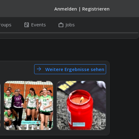
Anmelden
|
Registrieren
event
work
roups
Events
Jobs
arrow_forward
Weitere Ergebnisse sehen