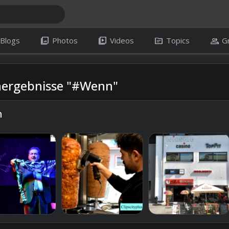
photo_library
video_library
topic
group
Blogs
Photos
Videos
Topics
G
ergebnisse "#Wenn"
n