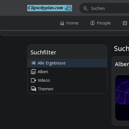
search
home
account_circle
article
Home
People
Such
Suchfilter
list
Alle Ergebnisse
Albe
collections
Alben
videocam
Videos
forum
Themen