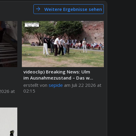
arrow_forward
Weitere Ergebnisse sehen
videoclip) Breaking News: Ulm
im Ausnahmezustand – Das w...
erstellt von
sepide
am Juli 22 2026 at
02:15
2026 at