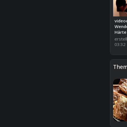
videoc
Wende
Härte 
erstel
03:32
The