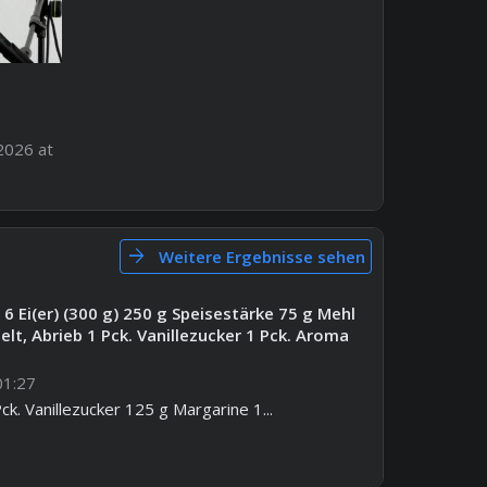
2026 at
arrow_forward
Weitere Ergebnisse sehen
6 Ei(er) (300 g) 250 g Speisestärke 75 g Mehl
elt, Abrieb 1 Pck. Vanillezucker 1 Pck. Aroma
01:27
k. Vanillezucker 125 g Margarine 1...