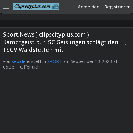
menu
Anmelden
|
Registrieren
Sport,News ) clipscityplus.com )
more_vert
Kampfgeist pur: SC Geislingen schlägt den
TSGV Waldstetten mit
von
sepide
erstellt in
SPORT
am September 13 2023 at
05:36 · Öffentlich