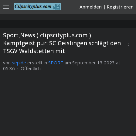
menu
Anmelden
|
Registrieren
Sport,News ) clipscityplus.com )
more_vert
Kampfgeist pur: SC Geislingen schlägt den
TSGV Waldstetten mit
von
sepide
erstellt in
SPORT
am September 13 2023 at
05:36 · Öffentlich