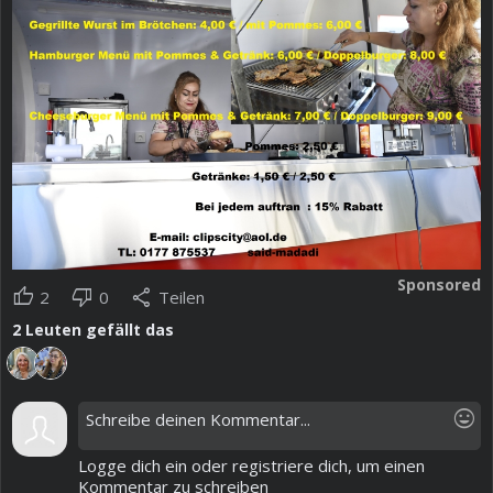
Sponsored
thumb_up
thumb_down
share
2
0
Teilen
2
Leuten gefällt das
mood
Logge dich ein oder registriere dich, um einen
Kommentar zu schreiben