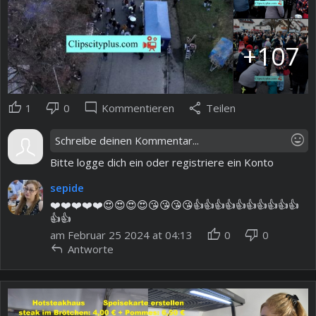
+107
thumb_up
thumb_down
mode_comment
share
1
0
Kommentieren
Teilen
mood
Bitte logge dich ein oder registriere ein Konto
sepide
❤️❤️❤️❤️❤️😍😍😍😍😘😘😘😘👍👍👍👍👍👍👍👍👍👍
👍👍
thumb_up
thumb_down
am Februar 25 2024 at 04:13
0
0
reply
Antworte