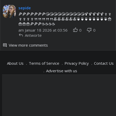
sepide
🍕🍕🍕🍕🍕🍕🍕😘😘😘😘😘😘😘😘😘😘🍹🍹🍹🍹🍹🍷🍷
🍷🍷🍷🍷🍴🍴🍴🍴🍴🍝🍝🍝🍝🍝🍝🍵🍵🍵🍵🍵🍵🍵🍵🍟
🍟🍟🍟🍕🍕🍕☕️☕️☕️☕️
thumb_up
thumb_down
am Januar 18 2026 at 03:56
0
0
reply
Antworte
View more comments
comment
About Us
Terms of Service
Privacy Policy
Contact Us
Advertise with us