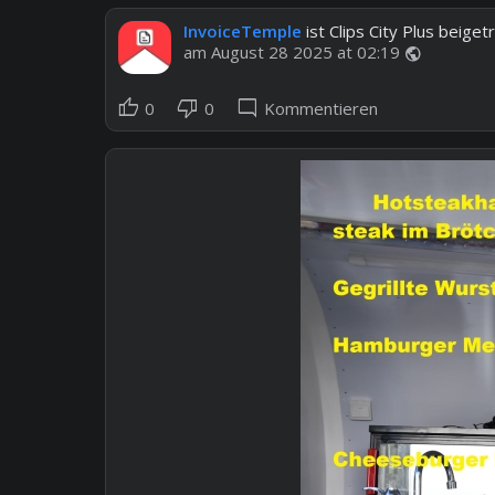
InvoiceTemple
ist Clips City Plus beiget
am August 28 2025 at 02:19
public
thumb_up
thumb_down
mode_comment
0
0
Kommentieren