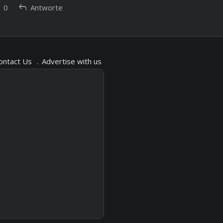
n
reply
0
Antworte
ontact Us
Advertise with us