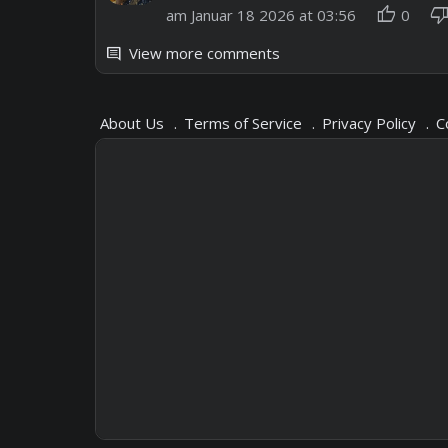
thumb_up
thumb_dow
am Januar 18 2026 at 03:56
0
View more comments
comment
About Us
Terms of Service
Privacy Policy
C