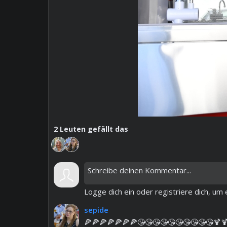
2
Leuten gefällt das
Logge dich ein oder registriere dich, u
sepide
🍕🍕🍕🍕🍕🍕🍕😘😘😘😘😘😘😘😘😘😘🍹