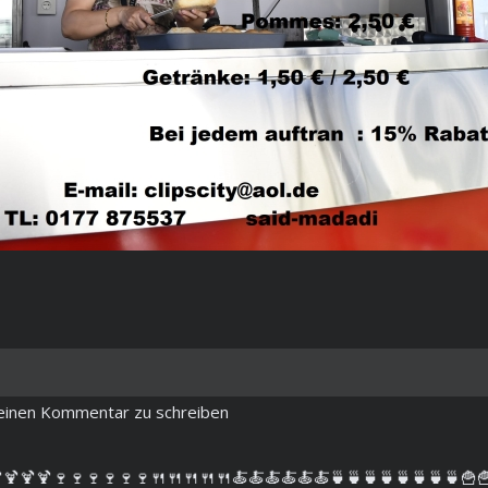
m einen Kommentar zu schreiben
🍹🍹🍹🍷🍷🍷🍷🍷🍷🍴🍴🍴🍴🍴🍝🍝🍝🍝🍝🍝🍵🍵🍵🍵🍵🍵🍵🍵🍟🍟