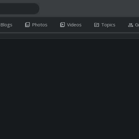
photo_library
video_library
topic
group
Blogs
Photos
Videos
Topics
G