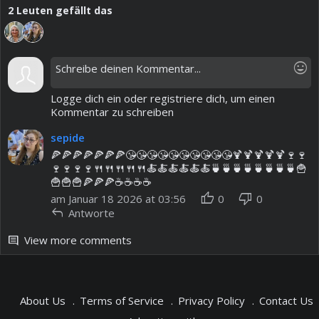
2
Leuten gefällt das
mood
Logge dich ein oder registriere dich, um einen
Kommentar zu schreiben
sepide
🍕🍕🍕🍕🍕🍕🍕😘😘😘😘😘😘😘😘😘😘🍹🍹🍹🍹🍹🍷🍷
🍷🍷🍷🍷🍴🍴🍴🍴🍴🍝🍝🍝🍝🍝🍝🍵🍵🍵🍵🍵🍵🍵🍵🍟
🍟🍟🍟🍕🍕🍕☕️☕️☕️☕️
thumb_up
thumb_down
am Januar 18 2026 at 03:56
0
0
reply
Antworte
View more comments
comment
About Us
Terms of Service
Privacy Policy
Contact Us