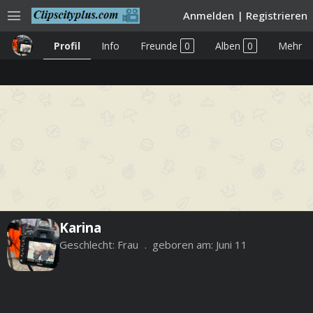
menu
Anmelden
|
Registrieren
Profil
Info
Freunde
0
Alben
0
Mehr
Karina
Geschlecht:
Frau
geboren am:
Juni 11