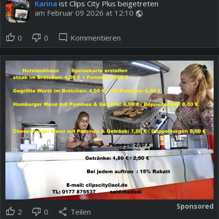
Karina
ist Clips City Plus beigetreten
am Februar 09 2026 at 12:10
public
thumb_up
thumb_down
mode_comment
0
0
Kommentieren
Sponsored
thumb_up
thumb_down
share
2
0
Teilen