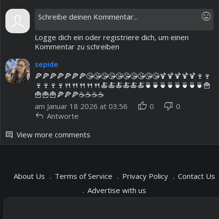
mood
Logge dich ein oder registriere dich, um einen
Kommentar zu schreiben
sepide
🍕🍕🍕🍕🍕🍕🍕😘😘😘😘😘😘😘😘😘😘🍹🍹🍹🍹🍹🍷🍷
🍷🍷🍷🍷🍴🍴🍴🍴🍴🍝🍝🍝🍝🍝🍝🍵🍵🍵🍵🍵🍵🍵🍵🍟
🍟🍟🍟🍕🍕🍕☕️☕️☕️☕️
thumb_up
thumb_down
am Januar 18 2026 at 03:56
0
0
reply
Antworte
View more comments
comment
About Us
Terms of Service
Privacy Policy
Contact Us
Advertise with us