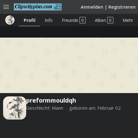
menu
Anmelden
|
Registrieren
Profil
Info
Freunde
0
Alben
0
Mehr
preformmouldqh
Geschlecht:
Mann
geboren am:
Februar 02