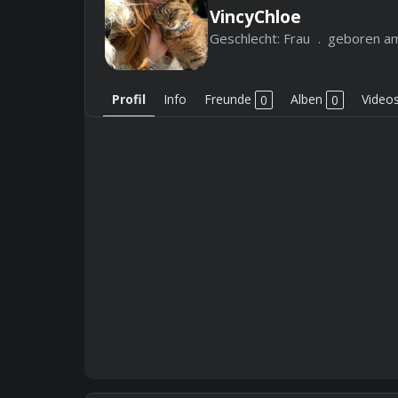
VincyChloe
Geschlecht:
Frau
geboren a
Profil
Info
Freunde
0
Alben
0
Video