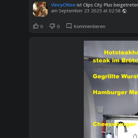
VincyChloe
ist Clips City Plus beigetrete
am September 23 2025 at 02:58
public
thumb_up
thumb_down
mode_comment
0
0
Kommentieren