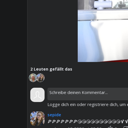
2
Leuten gefällt das
Logge dich ein oder registriere dich, u
sepide
🍕🍕🍕🍕🍕🍕🍕😘😘😘😘😘😘😘😘😘😘🍹