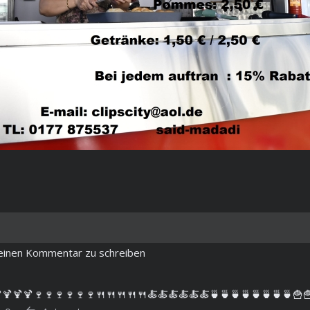
m einen Kommentar zu schreiben
🍹🍹🍹🍷🍷🍷🍷🍷🍷🍴🍴🍴🍴🍴🍝🍝🍝🍝🍝🍝🍵🍵🍵🍵🍵🍵🍵🍵🍟🍟