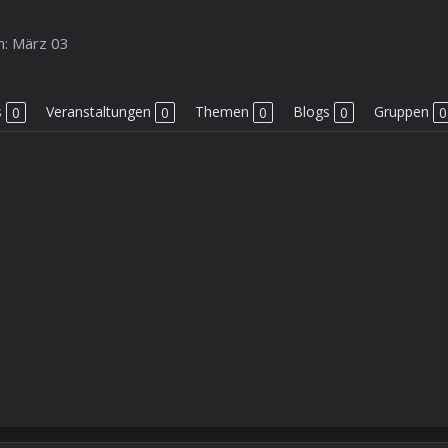
m:
März 03
s
0
Veranstaltungen
0
Themen
0
Blogs
0
Gruppen
0