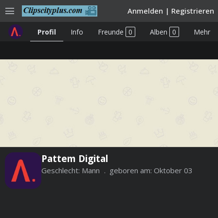
menu
Anmelden
|
Registrieren
Profil
Info
Freunde
0
Alben
0
Mehr
Pattem Digital
Geschlecht:
Mann
geboren am:
Oktober 03