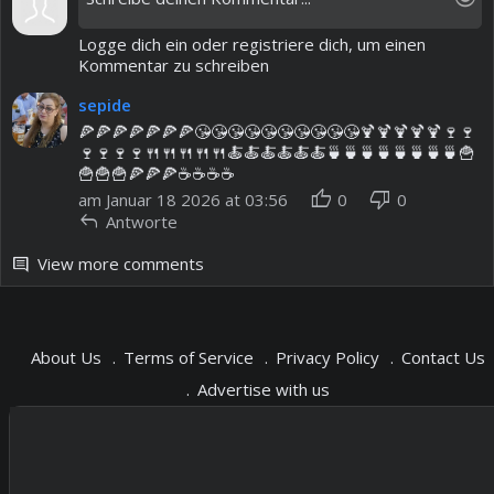
Logge dich ein oder registriere dich, um einen
Kommentar zu schreiben
sepide
🍕🍕🍕🍕🍕🍕🍕😘😘😘😘😘😘😘😘😘😘🍹🍹🍹🍹🍹🍷🍷
🍷🍷🍷🍷🍴🍴🍴🍴🍴🍝🍝🍝🍝🍝🍝🍵🍵🍵🍵🍵🍵🍵🍵🍟
🍟🍟🍟🍕🍕🍕☕️☕️☕️☕️
thumb_up
thumb_down
am Januar 18 2026 at 03:56
0
0
reply
Antworte
View more comments
comment
About Us
Terms of Service
Privacy Policy
Contact Us
Advertise with us