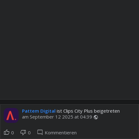
Pattem Digital
ist Clips City Plus beigetreten
am September 12 2025 at 04:39
public
thumb_up
thumb_down
mode_comment
0
0
Kommentieren