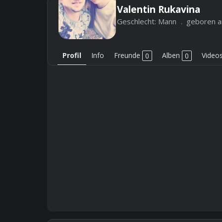
Valentin Rukavina
Geschlecht:
Mann
geboren a
Profil
Info
Freunde
0
Alben
0
Video