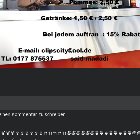
m einen Kommentar zu schreiben
🍹🍹🍹🍷🍷🍷🍷🍷🍷🍴🍴🍴🍴🍴🍝🍝🍝🍝🍝🍝🍵🍵🍵🍵🍵🍵🍵🍵🍟🍟