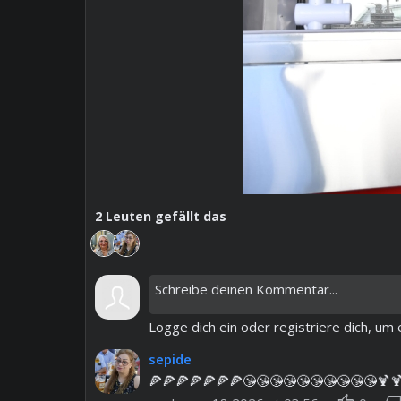
2
Leuten gefällt das
Logge dich ein oder registriere dich, u
sepide
🍕🍕🍕🍕🍕🍕🍕😘😘😘😘😘😘😘😘😘😘🍹