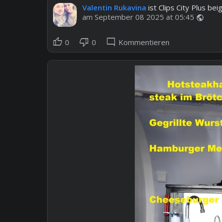
Valentin Rukavina
ist Clips City Plus be
am September 08 2025 at 05:45
public
thumb_up
thumb_down
mode_comment
0
0
Kommentieren