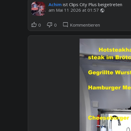
Achim
ist Clips City Plus beigetreten
am Mai 11 2026 at 01:57
public
thumb_up
thumb_down
mode_comment
0
0
Kommentieren