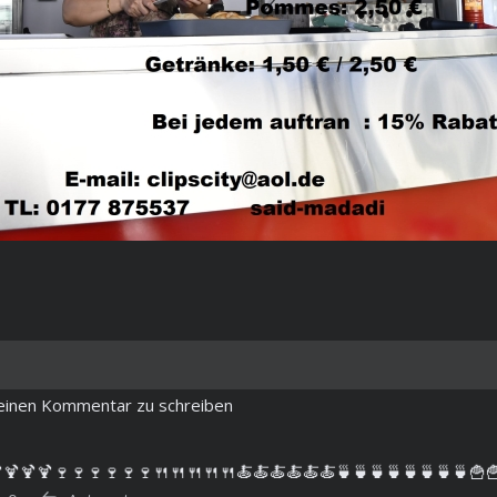
m einen Kommentar zu schreiben
🍹🍹🍹🍷🍷🍷🍷🍷🍷🍴🍴🍴🍴🍴🍝🍝🍝🍝🍝🍝🍵🍵🍵🍵🍵🍵🍵🍵🍟🍟