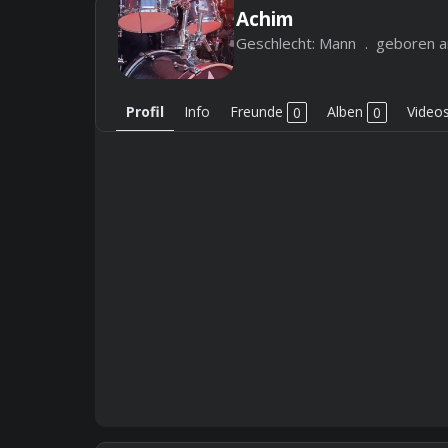
Achim
Geschlecht:
Mann
geboren a
Profil
Info
Freunde
0
Alben
0
Video