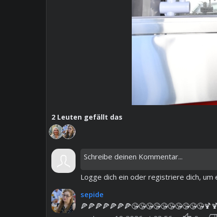
2
Leuten gefällt das
Logge dich ein oder registriere dich, u
sepide
🍕🍕🍕🍕🍕🍕🍕😘😘😘😘😘😘😘😘😘😘🍹