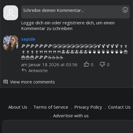
mood
Logge dich ein oder registriere dich, um einen
Kommentar zu schreiben
sepide
🍕🍕🍕🍕🍕🍕🍕😘😘😘😘😘😘😘😘😘😘🍹🍹🍹🍹🍹🍷🍷
🍷🍷🍷🍷🍴🍴🍴🍴🍴🍝🍝🍝🍝🍝🍝🍵🍵🍵🍵🍵🍵🍵🍵🍟
🍟🍟🍟🍕🍕🍕☕️☕️☕️☕️
thumb_up
thumb_down
am Januar 18 2026 at 03:56
0
0
reply
Antworte
View more comments
comment
About Us
Terms of Service
Privacy Policy
Contact Us
Advertise with us