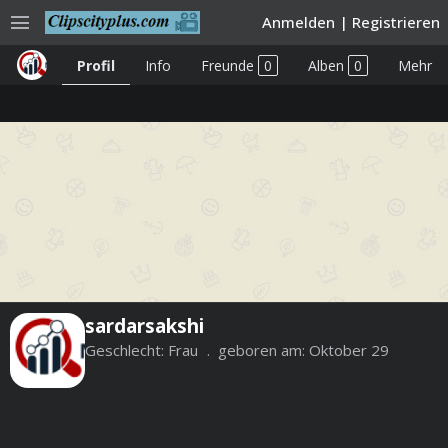
menu
Anmelden
|
Registrieren
Profil
Info
Freunde
0
Alben
0
Mehr
sardarsakshi
Geschlecht:
Frau
geboren am:
Oktober 29