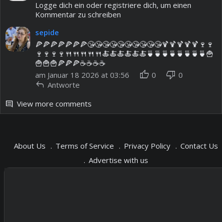
Logge dich ein oder registriere dich, um einen
Kommentar zu schreiben
sepide
🍕🍕🍕🍕🍕🍕🍕😘😘😘😘😘😘😘😘😘😘🍹🍹🍹🍹🍹🍷🍷
🍷🍷🍷🍷🍴🍴🍴🍴🍴🍝🍝🍝🍝🍝🍝🍵🍵🍵🍵🍵🍵🍵🍵🍟
🍟🍟🍟🍕🍕🍕☕️☕️☕️☕️
thumb_up
thumb_down
am Januar 18 2026 at 03:56
0
0
reply
Antworte
View more comments
comment
About Us
Terms of Service
Privacy Policy
Contact Us
Advertise with us