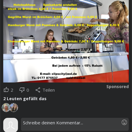
Sponsored
thumb_up
thumb_down
share
2
0
Teilen
2
Leuten gefällt das
mood