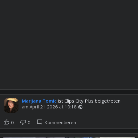
Marijana Tomic
ist Clips City Plus beigetreten
am April 21 2026 at 10:18
public
thumb_up
thumb_down
mode_comment
0
0
Kommentieren