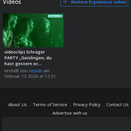
Videos
arrow_forward
Weitere Ergebnisse sehen
videoclip) Schrager
PARTY „Geislingen, du
hast gestern ec...
erstellt von
sepide
am
Februar 13 2026 at 12:51
About Us
Terms of Service
Privacy Policy
Contact Us
Advertise with us