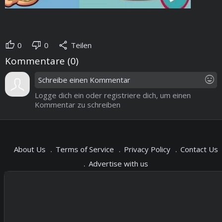
thumb_up
thumb_down
share
0
0
Teilen
Kommentare (
0
)
mood
Logge dich ein oder registriere dich, um einen
Kommentar zu schreiben
About Us
Terms of Service
Privacy Policy
Contact Us
Advertise with us