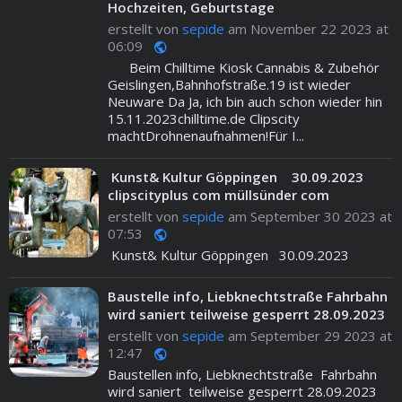
Hochzeiten, Geburtstage
erstellt von
sepide
am November 22 2023 at
06:09
public
Beim Chilltime Kiosk Cannabis & Zubehör
Geislingen,Bahnhofstraße.19 ist wieder
Neuware Da Ja, ich bin auch schon wieder hin
15.11.2023chilltime.de Clipscity
machtDrohnenaufnahmen!Für I...
Kunst& Kultur Göppingen 30.09.2023
clipscityplus com müllsünder com
erstellt von
sepide
am September 30 2023 at
07:53
public
Kunst& Kultur Göppingen 30.09.2023
Baustelle info, Liebknechtstraße Fahrbahn
wird saniert teilweise gesperrt 28.09.2023
erstellt von
sepide
am September 29 2023 at
12:47
public
Baustellen info, Liebknechtstraße Fahrbahn
wird saniert teilweise gesperrt 28.09.2023