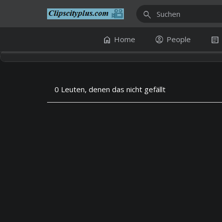
search
home
account_circle
article
Home
People
0 Leuten, denen das nicht gefällt