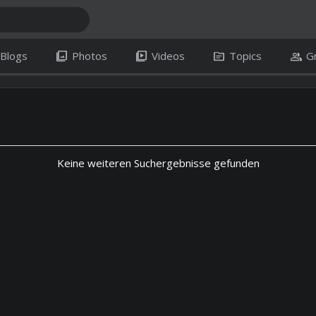
photo_library
video_library
topic
group
Blogs
Photos
Videos
Topics
G
Keine weiteren Suchergebnisse gefunden