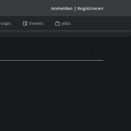
Anmelden
|
Registrieren
event
work
roups
Events
Jobs
close