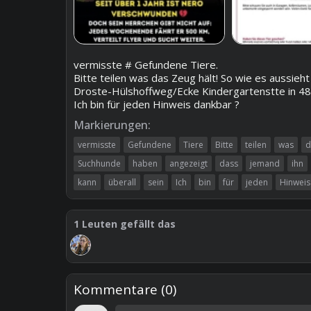
vermisste # Gefundene Tiere.
Bitte teilen was das Zeug hält! So wie es aussi
Droste-Hülshoffweg/Ecke Kindergartenstte in 487
Ich bin für jeden Hinweis dankbar ?
Markierungen:
vermisste
Gefundene
Tiere
Bitte
teilen
was
d
Suchhunde
haben
angezeigt
dass
jemand
ihn
kann
überall
sein
Ich
bin
für
jeden
Hinweis
1
Leuten gefällt das
Kommentare (
0
)