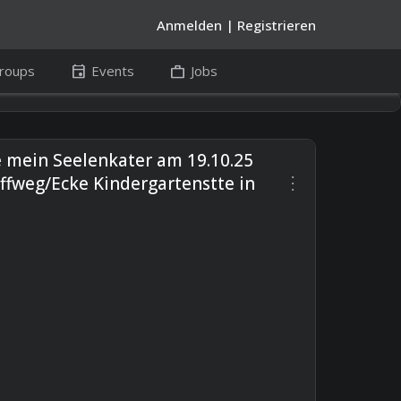
Anmelden
|
Registrieren
event
work
roups
Events
Jobs
de mein Seelenkater am 19.10.25
more_vert
fweg/Ecke Kindergartenstte in