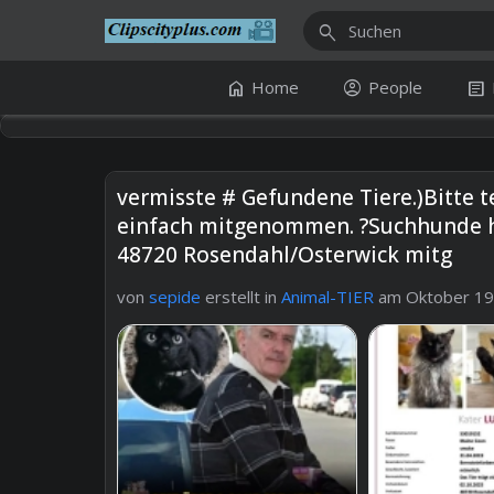
search
home
account_circle
article
Home
People
vermisste # Gefundene Tiere.)Bitte t
einfach mitgenommen. ?Suchhunde ha
48720 Rosendahl/Osterwick mitg
von
sepide
erstellt in
Animal-TIER
am Oktober 19 