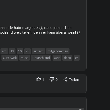
uchhunde haben angezeigt, dass jemand ihn
and weit teilen, denn er kann überall sein! ??
am
19
10
25
einfach
mitgenommen
Osterwick
muss
Deutschland
weit
denn
er
thumb_up
thumb_down
share
1
0
Teilen