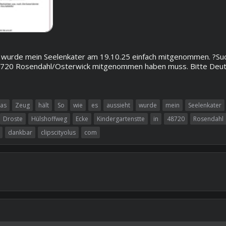
eht wurde mein Seelenkater am 19.10.25 einfach mitgenommen. ?S
20 Rosendahl/Osterwick mitgenommen haben muss. Bitte Deutschl
as
Zeug
hält
So
wie
es
aussieht
wurde
mein
Seelenkater
Droste
Hülshoffweg
Ecke
Kindergartenstte
in
48720
Rosendahl
dankbar
clipscityolus
com