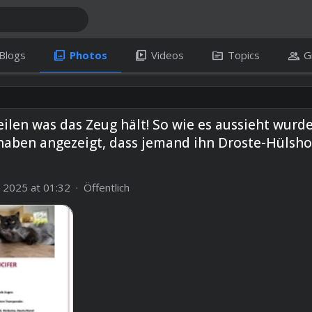
photo_library
video_library
topic
group
Blogs
Photos
Videos
Topics
G
eilen was das Zeug hält! So wie es aussieht wur
ben angezeigt, dass jemand ihn Droste-Hülshof
2025 at 01:32 · Öffentlich